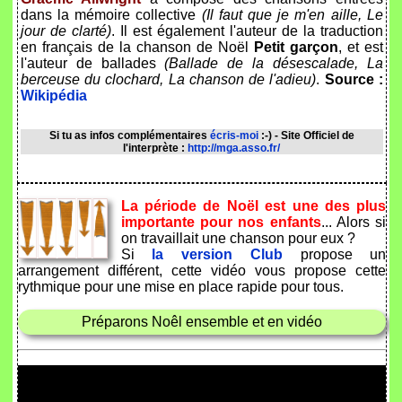
dans la mémoire collective
(Il faut que je m'en aille, Le
jour de clarté)
. Il est également l'auteur de la traduction
en français de la chanson de Noël
Petit garçon
, et est
l'auteur de ballades
(Ballade de la désescalade, La
berceuse du clochard, La chanson de l'adieu)
.
Source :
Wikipédia
Si tu as infos complémentaires
écris-moi
:-) - Site Officiel de
l'interprète :
http://mga.asso.fr/
La période de Noël est une des plus
importante pour nos enfants
... Alors si
on travaillait une chanson pour eux ?
Si
la version Club
propose un
arrangement différent, cette vidéo vous propose cette
rythmique pour une mise en place rapide pour tous.
Préparons Noêl ensemble et en vidéo