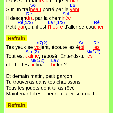
Dans son man
teau
rouge et
blanc
Sol
La
Sur un traî
neau
porté par le
vent
Ré
Sol
Il descen
dra
par la chemi
née
,
Ré(1/2)
La7(1/2)
Ré
Petit
gar
çon, il est
l'heure
d'aller se cou
cher
.
Refrain
La7(2)
Sol
Ré
Tes yeux se
voi
lent, écoute les é
toi
les
Sim(2)
Mi(1/2)
Tout est
calme
, reposé, Entends-tu
les
Mi(1/2)
La7
clochettes
tin
tina
bu
ler ?
Et demain matin, petit garçon
Tu trouveras dans tes chaussons
Tous les jouets dont tu as rêvé
Maintenant il est l'heure d'aller se coucher.
Refrain