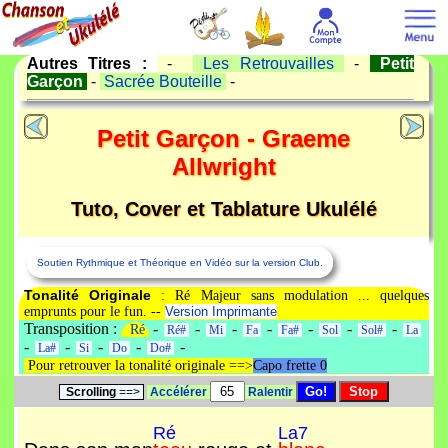
Autres Titres :
-
Les Retrouvailles
-
Petit
Garçon
-
Sacrée Bouteille
-
Petit Garçon - Graeme
Allwright
Tuto, Cover et Tablature Ukulélé
Soutien Rythmique et Théorique en Vidéo sur la version Club.
Tonalité Originale
: Ré Majeur sans modulation ... quelques
emprunts pour le fun. --
Version Imprimante
Transposition :
-
-
-
-
-
-
-
Ré
Ré#
Mi
Fa
Fa#
Sol
Sol#
La
-
-
-
-
-
La#
Si
Do
Do#
Pour retrouver la tonalité originale ==>
Capo frette 0
Scrolling
==>
Accélérer
Ralentir
Ré
La7