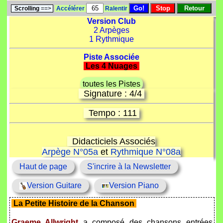
Scrolling
==>
Accélérer
Ralentir
Version Club
2 Arpèges
1 Rythmique
Piste Associée
Les 4 Nuages
toutes les Pistes
Signature : 4/4
Tempo : 111
Didacticiels Associés
Arpège N°05a
et
Rythmique N°08a
Haut de page
S'incrire à la Newsletter
Version Guitare
Version Piano
La Petite Histoire de la Chanson
Graeme Allwright
a composé des chansons entrées