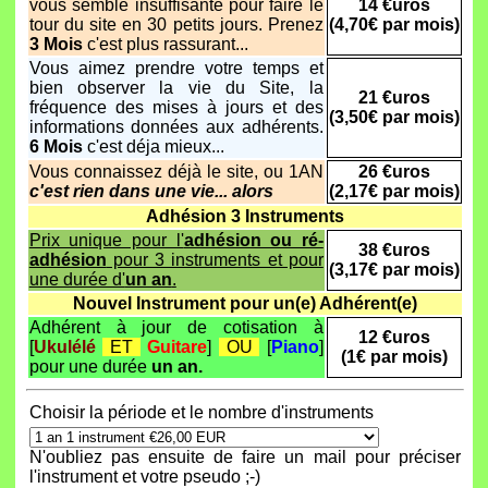
vous semble insuffisante pour faire le
14 €uros
tour du site en 30 petits jours. Prenez
(4,70€ par mois)
3 Mois
c'est plus rassurant...
Vous aimez prendre votre temps et
bien observer la vie du Site, la
21 €uros
fréquence des mises à jours et des
(3,50€ par mois)
informations données aux adhérents.
6 Mois
c'est déja mieux...
Vous connaissez déjà le site, ou 1AN
26 €uros
c'est rien dans une vie... alors
(2,17€ par mois)
Adhésion 3 Instruments
Prix unique pour l'
adhésion ou ré-
38 €uros
adhésion
pour 3 instruments et pour
(3,17€ par mois)
une durée d'
un an
.
Nouvel Instrument pour un(e) Adhérent(e)
Adhérent à jour de cotisation à
12 €uros
[
Ukulélé
ET
Guitare
]
OU
[
Piano
]
(1€ par mois)
pour une durée
un an.
Choisir la période et le nombre d'instruments
N'oubliez pas ensuite de faire un mail pour préciser
l'instrument et votre pseudo ;-)