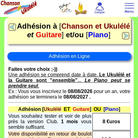
Adhésion à
[
Chanson et Ukulélé
et
Guitare
]
et/ou
[
Piano
]
Adhésion en Ligne
Faites votre choix ;-))
Une adhésion se comprend date à date.
Le Ukulélé et
la Guitare sont "ensemble"
...
Le Piano peut se
prendre seul
.
Ex : Vous vous inscrivez le
08/08/2026
pour un an, votre
adhésion se terminera le
08/08/2027 .
Adhésion [
Ukulélé
ET
Guitare
]
OU
[
Piano
]
Vous souhaitez tester et voir de plus
près la version Club.
1 mois
vous
8 €uros
semble suffisant.
Votre disponibilité en retour de boulot