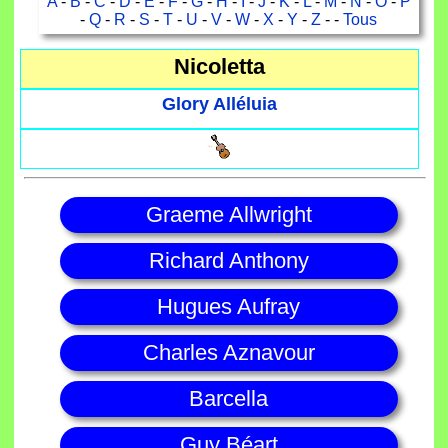
A
-
B
-
C
-
D
-
E
-
F
-
G
-
H
-
I
-
J
-
K
-
L
-
M
-
N
-
O
-
P
-
Q
-
R
-
S
-
T
-
U
-
V
-
W
-
X
-
Y
-
Z
- -
Tous
Nicoletta
Glory Alléluia
Graeme Allwright
Richard Anthony
Hugues Aufray
Charles Aznavour
Barcella
Guy Béart