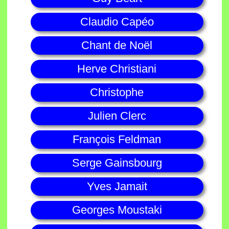
Claudio Capéo
Chant de Noël
Herve Christiani
Christophe
Julien Clerc
François Feldman
Serge Gainsbourg
Yves Jamait
Georges Moustaki