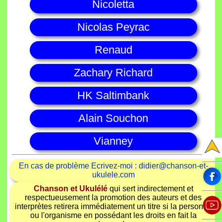
Nicoletta
Nicolas Peyrac
Renaud
Zachary Richard
HK Saltimbank
Alain Souchon
Vianney
En cas de problème Ecrivez-moi : didier@chanson-et-
ukulele.com
Chanson et Ukulélé
qui sert indirectement et
respectueusement la promotion des auteurs et des
interprètes retirera immédiatement un titre si la personne
ou l'organisme en possédant les droits en fait la