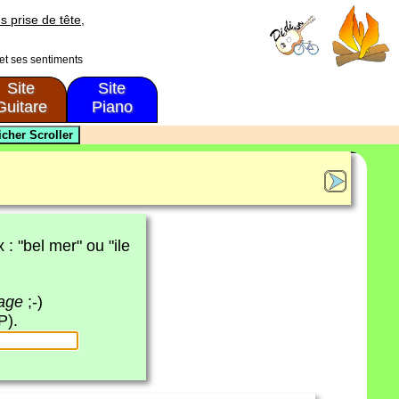
s prise de tête,
 et ses sentiments
Site
Site
Guitare
Piano
x : "bel mer" ou "ile
page
;-)
P).