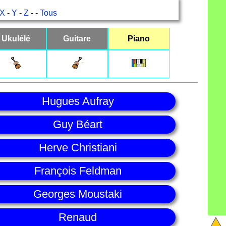
X
-
Y
-
Z
- -
Tous
Ukulélé
Guitare
Piano
Hugues Aufray
Guy Béart
Herve Christiani
François Feldman
Georges Moustaki
Renaud