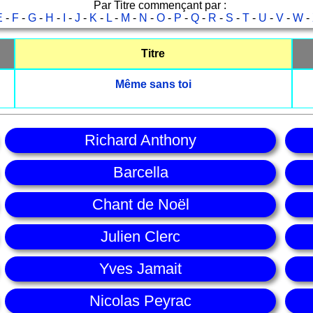
Par Titre commençant par :
E
-
F
-
G
-
H
-
I
-
J
-
K
-
L
-
M
-
N
-
O
-
P
-
Q
-
R
-
S
-
T
-
U
-
V
-
W
-
Titre
Même sans toi
Richard Anthony
Barcella
Chant de Noël
Julien Clerc
Yves Jamait
Nicolas Peyrac