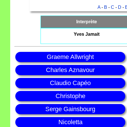
A
-
B
-
C
-
D
-
Interprète
Yves Jamait
Graeme Allwright
Charles Aznavour
Claudio Capéo
Christophe
Serge Gainsbourg
Nicoletta