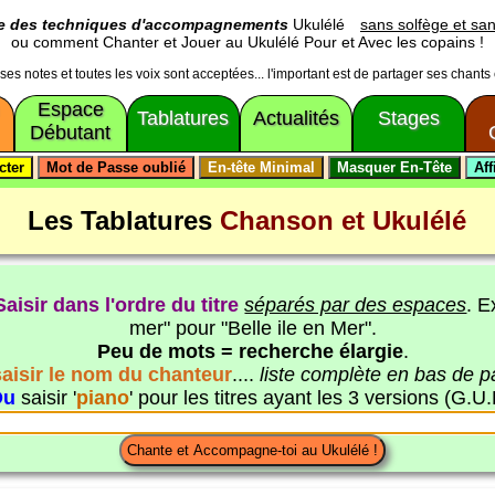
ge des techniques d'accompagnements
Ukulélé
sans solfège et san
ou comment Chanter et Jouer au Ukulélé Pour et Avec les copains !
usses notes et toutes les voix sont acceptées... l'important est de partager ses chants
Espace
Tablatures
Actualités
Stages
Débutant
Les Tablatures
Chanson et Ukulélé
Saisir dans l'ordre du titre
séparés par des espaces
. E
mer" pour "Belle ile en Mer".
Peu de mots = recherche élargie
.
saisir le nom du chanteur
....
liste complète en bas de 
Ou
saisir '
piano
' pour les titres ayant les 3 versions (G.U.