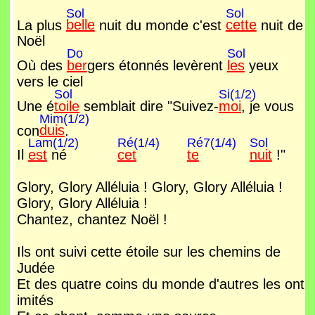
Sol
Sol
La plus
belle
nuit du monde c'est
cette
nuit de
Noël
Do
Sol
Où des
ber
gers étonnés levèrent
les
yeux
vers le ciel
Sol
Si(1/2)
Une é
toile
semblait dire "Suivez-
moi
, je vous
Mim(1/2)
con
duis
.
Lam(1/2)
Ré(1/4)
Ré7(1/4)
Sol
Il
est
né
cet
te
nuit
!"
Glory, Glory Alléluia ! Glory, Glory Alléluia !
Glory, Glory Alléluia !
Chantez, chantez Noël !
Ils ont suivi cette étoile sur les chemins de
Judée
Et des quatre coins du monde d'autres les ont
imités