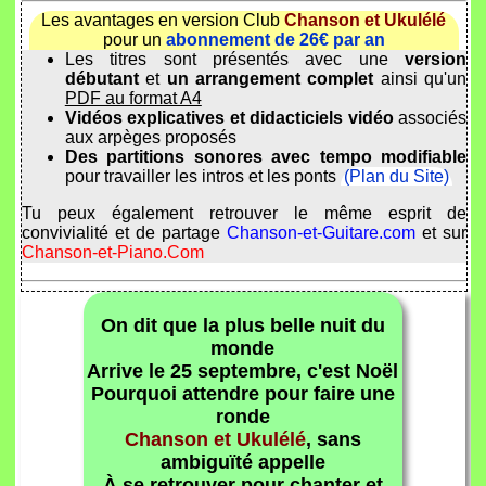
Les avantages en version Club
Chanson et Ukulélé
pour un
abonnement de 26€ par an
Les titres sont présentés avec une
version
débutant
et
un arrangement complet
ainsi qu'un
PDF au format A4
Vidéos explicatives et didacticiels vidéo
associés
aux arpèges proposés
Des partitions sonores avec tempo modifiable
pour travailler les intros et les ponts
(Plan du Site)
Tu peux également retrouver le même esprit de
convivialité et de partage
Chanson-et-Guitare.com
et sur
Chanson-et-Piano.Com
On dit que la plus belle nuit du
monde
Arrive le 25 septembre, c'est Noël
Pourquoi attendre pour faire une
ronde
Chanson et Ukulélé
, sans
ambiguïté appelle
À se retrouver pour chanter et