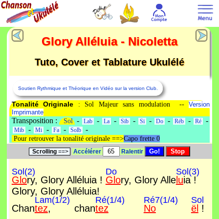
Glory Alléluia - Nicoletta
Tuto, Cover et Tablature Ukulélé
Soutien Rythmique et Théorique en Vidéo sur la version Club.
Tonalité Originale
: Sol Majeur sans modulation --
Version
Imprimante
Transposition :
-
-
-
-
-
-
-
-
Sol
Lab
La
Sib
Si
Do
Réb
Ré
-
-
-
-
Mib
Mi
Fa
Solb
Pour retrouver la tonalité originale ==>
Capo frette 0
Scrolling
==>
Accélérer
Ralentir
Sol(2)
Do
Sol(3)
Glo
ry, Glory Alléluia !
Glo
ry, Glory Alle
lu
ia !
Glory, Glory Alléluia!
Lam(1/2)
Ré(1/4)
Ré7(1/4)
Sol
Chan
tez
, chan
tez
No
ël
!