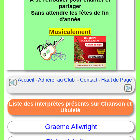
partager
Sans attendre les fêtes de fin
d'année
Musicalement
Accueil
-
Adhérer au Club
-
Contact
-
Haut de Page
-
Liste des interprètes présents sur Chanson et
Ukulélé
Graeme Allwright