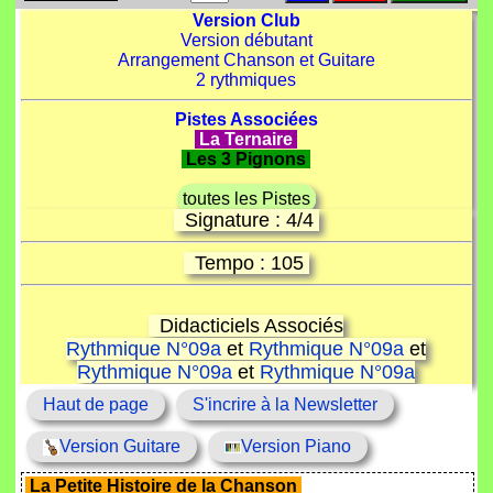
Version Club
Version débutant
Arrangement Chanson et Guitare
2 rythmiques
Pistes Associées
La Ternaire
Les 3 Pignons
toutes les Pistes
Signature : 4/4
Tempo : 105
Didacticiels Associés
Rythmique N°09a
et
Rythmique N°09a
et
Rythmique N°09a
et
Rythmique N°09a
Haut de page
S'incrire à la Newsletter
Version Guitare
Version Piano
La Petite Histoire de la Chanson