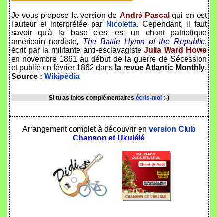
Je vous propose la version de
André Pascal
qui en est
l'auteur et interprétée par
Nicoletta
. Cependant, il faut
savoir qu'à la base c'est est un chant patriotique
américain nordiste,
The Battle Hymn of the Republic
,
écrit par la militante anti-esclavagiste
Julia Ward Howe
en novembre 1861 au début de la guerre de Sécession
et publié en février 1862 dans
la revue Atlantic Monthly
.
Source :
Wikipédia
Si tu as infos complémentaires
écris-moi
:-)
Arrangement complet à découvrir en
version Club
Chanson et Ukulélé