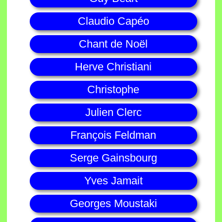
Claudio Capéo
Chant de Noël
Herve Christiani
Christophe
Julien Clerc
François Feldman
Serge Gainsbourg
Yves Jamait
Georges Moustaki