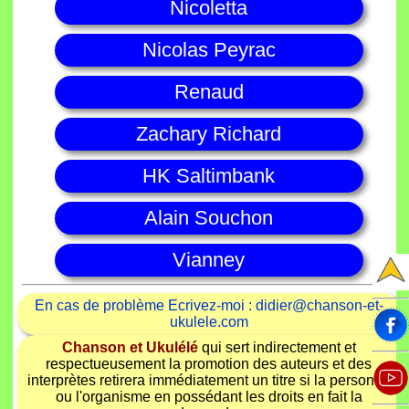
Nicoletta
Nicolas Peyrac
Renaud
Zachary Richard
HK Saltimbank
Alain Souchon
Vianney
En cas de problème Ecrivez-moi : didier@chanson-et-
ukulele.com
Chanson et Ukulélé
qui sert indirectement et
respectueusement la promotion des auteurs et des
interprètes retirera immédiatement un titre si la personne
ou l'organisme en possédant les droits en fait la