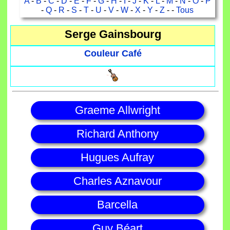
A
-
B
-
C
-
D
-
E
-
F
-
G
-
H
-
I
-
J
-
K
-
L
-
M
-
N
-
O
-
P
-
Q
-
R
-
S
-
T
-
U
-
V
-
W
-
X
-
Y
-
Z
- -
Tous
Serge Gainsbourg
Couleur Café
Graeme Allwright
Richard Anthony
Hugues Aufray
Charles Aznavour
Barcella
Guy Béart